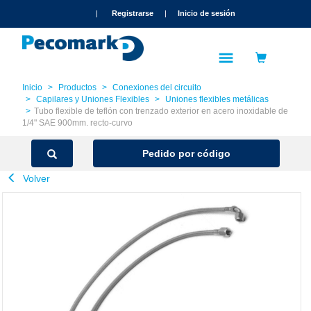
text.skipToContent
text.skipToNavigation
|
Registrarse
|
Inicio de sesión
Inicio
Productos
Conexiones del circuito
Capilares y Uniones Flexibles
Uniones flexibles metálicas
Tubo flexible de teflón con trenzado exterior en acero inoxidable de
1/4" SAE 900mm. recto-curvo
Pedido por código
Volver