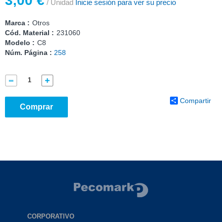
3,00 €
/ Unidad
Inicie sesión para ver su precio
Marca :
Otros
Cód. Material :
231060
Modelo :
C8
Núm. Página :
258
Compartir
Comprar
CORPORATIVO