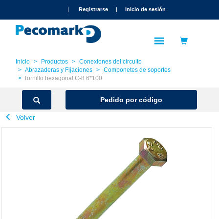
text.skipToContent
text.skipToNavigation
|
Registrarse
|
Inicio de sesión
Inicio
Productos
Conexiones del circuito
Abrazaderas y Fijaciones
Componetes de soportes
Tornillo hexagonal C-8 6*100
Pedido por código
Volver