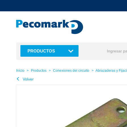
text.skipToContent
text.skipToNavigation
PRODUCTOS
Inicio
Productos
Conexiones del circuito
Abrazaderas y Fijac
Volver