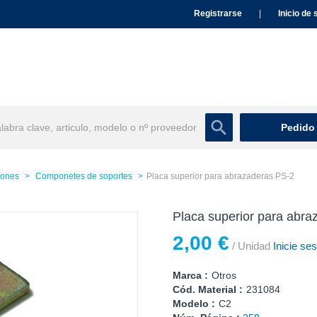
Registrarse
|
Inicio de 
Pedido
iones
Componetes de soportes
Placa superior para abrazaderas PS-2
Placa superior para abra
2,00 €
/ Unidad
Inicie ses
Marca :
Otros
Cód. Material :
231084
Modelo :
C2