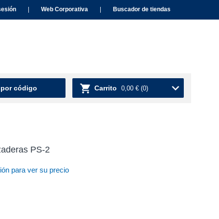
sesión
|
Web Corporativa
|
Buscador de tiendas
 por código
Carrito
0,00 €
(0)
zaderas PS-2
ión para ver su precio