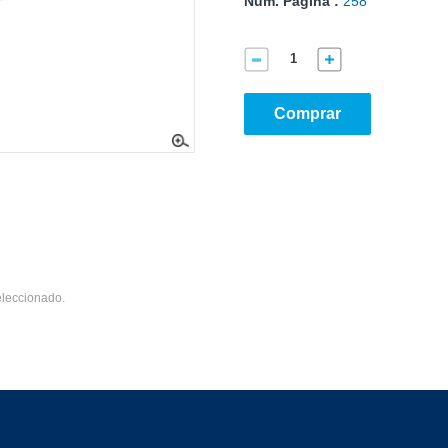
Núm. Página :
258
Comprar
eleccionado.