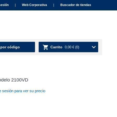
sesión
|
Web Corporativa
|
Buscador de tiendas
 por código
Carrito
0,00 €
(0)
modelo 2100VD
e sesión para ver su precio