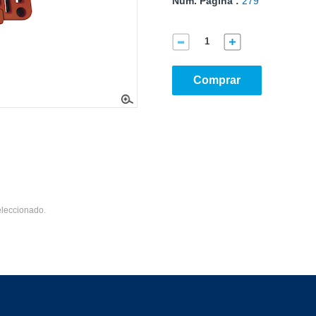
Núm. Página :
279
Comprar
eleccionado.