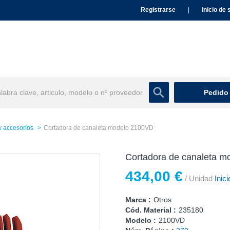
Registrarse
|
Inicio de 
Pedido
 accesorios
Cortadora de canaleta modelo 2100VD
Cortadora de canaleta 
434,00 €
/ Unidad
Inici
Marca :
Otros
Cód. Material :
235180
Modelo :
2100VD