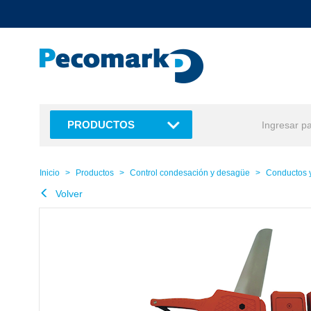
text.skipToContent
text.skipToNavigation
PRODUCTOS
Inicio
Productos
Control condesación y desagüe
Conductos y
Volver