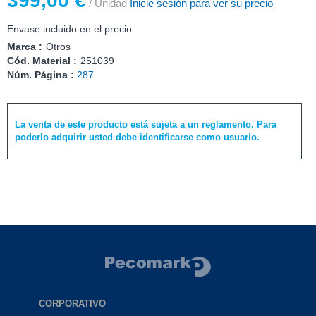
399,00 €
/ Unidad
Inicie sesión para ver su precio
Envase incluido en el precio
Marca :
Otros
Cód. Material :
251039
Núm. Página :
287
La venta de este producto está sujeta a un reglamento. Para
poderlo adquirir usted debe identificarse como usuario.
CORPORATIVO