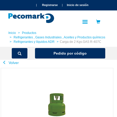
text.skipToContent
text.skipToNavigation
|
Registrarse
|
Inicio de sesión
Inicio
Productos
Refrigerantes , Gases Industriales , Aceites y Productos químicos
Refrigerantes y líquidos ADR
Carga de 2 Kgs.GAS R-407C
Pedido por código
Volver