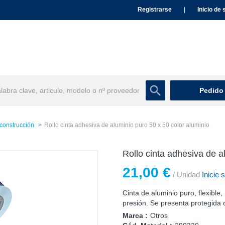
Registrarse
|
Inicio de 
Pedido
 construcción
Rollo cinta adhesiva de aluminio puro 50 x 50 color aluminio
Rollo cinta adhesiva de a
21,00 €
/ Unidad
Inicie 
Cinta de aluminio puro, flexible
presión. Se presenta protegida 
Marca :
Otros