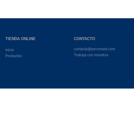
TIENDA ONLINE
CONTACTO
contacta@pecomark.com
Inicio
Trabaja con nosotros
Productos