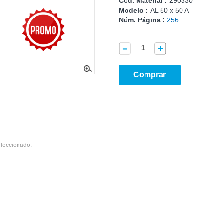
Cód. Material :
290330
Modelo :
AL 50 x 50 A
Núm. Página :
256
Comprar
eleccionado.