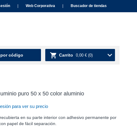
sesión
|
Web Corporativa
|
Buscador de tiendas
 por código
Carrito
0,00 €
(0)
luminio puro 50 x 50 color aluminio
sesión para ver su precio
, recubierta en su parte interior con adhesivo permanente por
con papel de fácil separación.