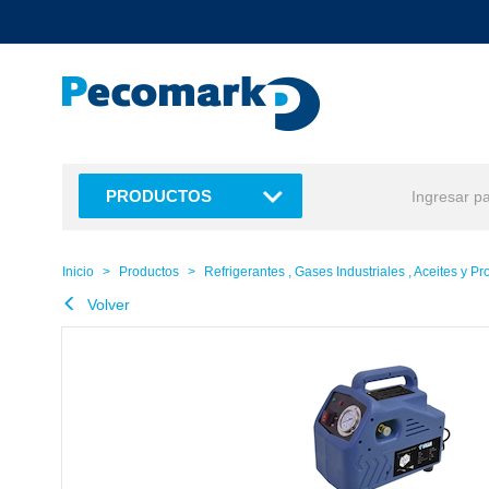
text.skipToContent
text.skipToNavigation
PRODUCTOS
Inicio
Productos
Refrigerantes , Gases Industriales , Aceites y P
Volver