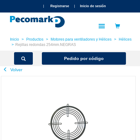
text.skipToContent
text.skipToNavigation
|
Registrarse
|
Inicio de sesión
Inicio
Productos
Motores para ventiladores y Hélices
Hélices
Rejillas redondas 254mm.NEGRAS
Pedido por código
Volver