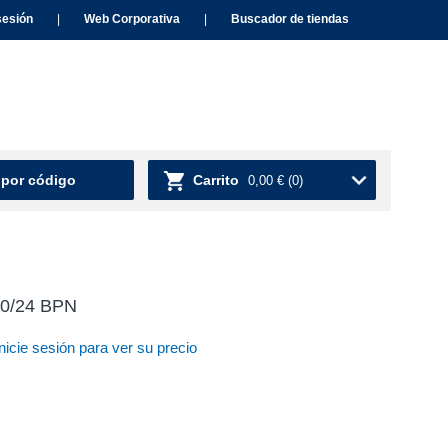
sesión
|
Web Corporativa
|
Buscador de tiendas
 por código
Carrito
0,00 €
(0)
10/24 BPN
nicie sesión para ver su precio