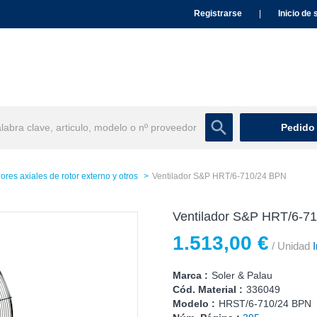
Registrarse
|
Inicio de 
Pedido
ores axiales de rotor externo y otros
Ventilador S&P HRT/6-710/24 BPN
Ventilador S&P HRT/6-7
1.513,00 €
/ Unidad
I
Marca :
Soler & Palau
Cód. Material :
336049
Modelo :
HRST/6-710/24 BPN