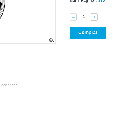
Núm. Página :
395
Comprar
eleccionado.