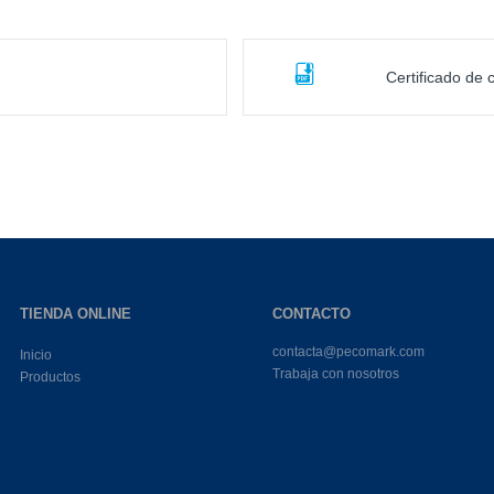
Certificado de
TIENDA ONLINE
CONTACTO
contacta@pecomark.com
Inicio
Trabaja con nosotros
Productos