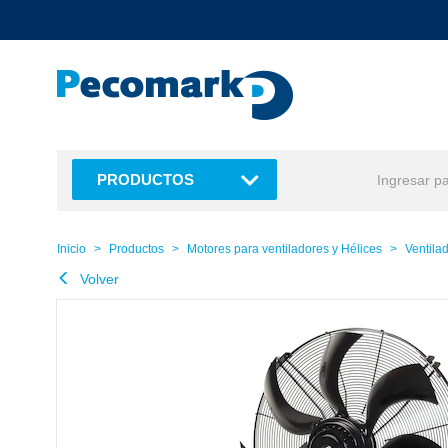
text.skipToContent
text.skipToNavigation
PRODUCTOS
Inicio
Productos
Motores para ventiladores y Hélices
Ventilad
Volver