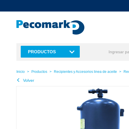
text.skipToContent
text.skipToNavigation
PRODUCTOS
Inicio
Productos
Recipientes y Accesorios linea de aceite
Rec
Volver