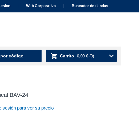
sesión
|
Web Corporativa
|
Buscador de tiendas
 por código
Carrito
0,00 €
(0)
tical BAV-24
e sesión para ver su precio