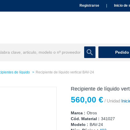
Registrarse
|
Inicio de 
Pedido
ipientes de líquido
Recipiente de líquido vertical BAV-24
Recipiente de líquido ver
560,00 €
/ Unidad
Inici
Marca :
Otros
Cód. Material :
341027
Modelo :
BAV-24