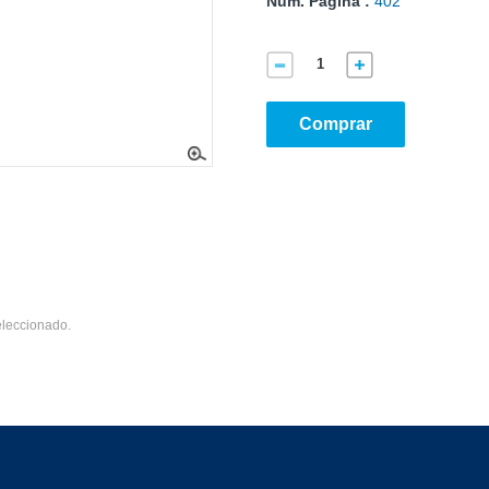
Núm. Página :
402
Comprar
eleccionado.