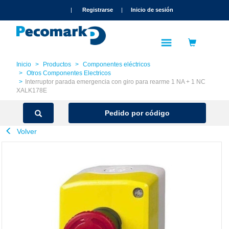
text.skipToContent
text.skipToNavigation
|
Registrarse
|
Inicio de sesión
Inicio
Productos
Componentes eléctricos
Otros Componentes Electricos
Interruptor parada emergencia con giro para rearme 1 NA + 1 NC
XALK178E
Pedido por código
Volver