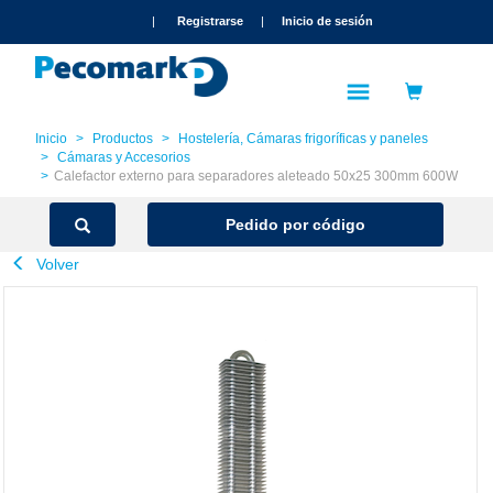
text.skipToContent
text.skipToNavigation
|
Registrarse
|
Inicio de sesión
Inicio
Productos
Hostelería, Cámaras frigoríficas y paneles
Cámaras y Accesorios
Calefactor externo para separadores aleteado 50x25 300mm 600W
Pedido por código
Volver