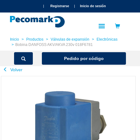
text.skipToContent
text.skipToNavigation
|
Registrarse
|
Inicio de sesión
Inicio
Productos
Válvulas de expansión
Electrónicas
Bobina DANFOSS AKV/AKVA 230v 018F6781
Pedido por código
Volver