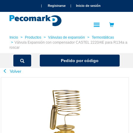
text.skipToContent
text.skipToNavigation
|
Registrarse
|
Inicio de sesión
Inicio
Productos
Válvulas de expansión
Termostáticas
Válvula Expansión con compensador CASTEL 2220/4E para R134a a
roscar
Pedido por código
Volver