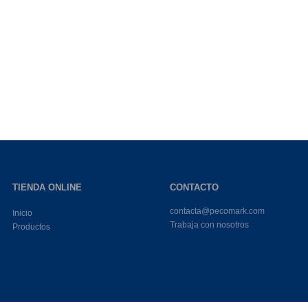
TIENDA ONLINE
CONTACTO
contacta@pecomark.com
Inicio
Trabaja con nosotros
Productos