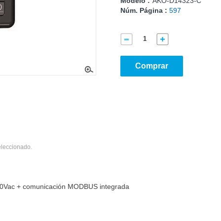
Modelo :
AKO-D14323-C
Núm. Página :
597
Comprar
eleccionado.
 230Vac + comunicación MODBUS integrada