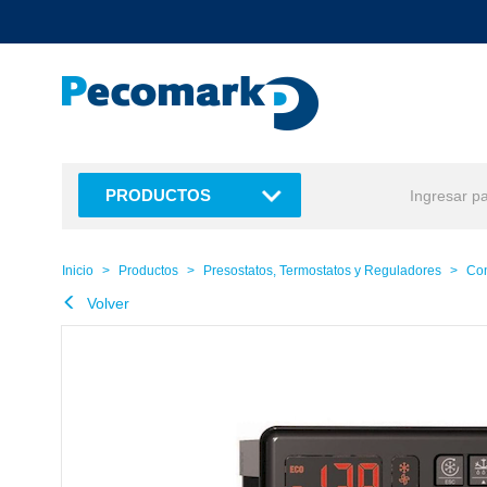
text.skipToContent
text.skipToNavigation
PRODUCTOS
Inicio
Productos
Presostatos, Termostatos y Reguladores
Con
Volver