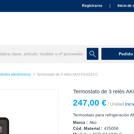
Registrarse
|
Inicio de 
Pedido
troles electrónicos
Termostato de 3 relés AKO-D14323-C
Termostato de 3 relés 
247,00 €
/ Unidad
Inici
Termostato para refrigeració
Marca :
Ako
Cód. Material :
425058