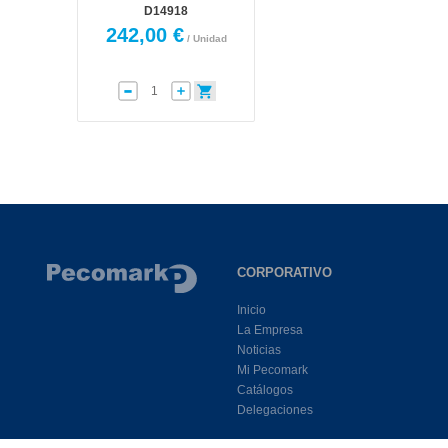
D14918
242,00 €
/ Unidad
CORPORATIVO
Inicio
La Empresa
Noticias
Mi Pecomark
Catálogos
Delegaciones