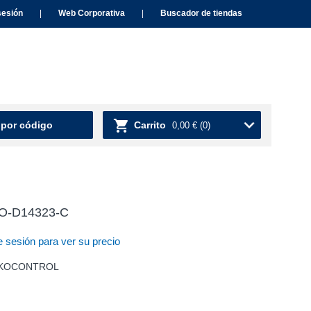
sesión
|
Web Corporativa
|
Buscador de tiendas
 por código
Carrito
0,00 €
(0)
AKO-D14323-C
e sesión para ver su precio
n AKOCONTROL