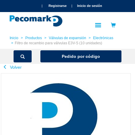
text.skipToContent
text.skipToNavigation
|
Registrarse
|
Inicio de sesión
Inicio
Productos
Válvulas de expansión
Electrónicas
Filtro de recambio para válvulas E3V-S (10 unidades)
Pedido por código
Volver