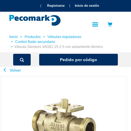
text.skipToContent
text.skipToNavigation
|
Registrarse
|
Inicio de sesión
Inicio
Productos
Válvulas reguladoras
Control fluido secundario
Válvula Siemens VAG61.15-2.5 con aislamiento térmico
Pedido por código
Volver