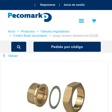
text.skipToContent
text.skipToNavigation
|
Registrarse
|
Inicio de sesión
Inicio
Productos
Válvulas reguladoras
Control fluido secundario
Juego racores Siemens ALG152B
Pedido por código
Volver