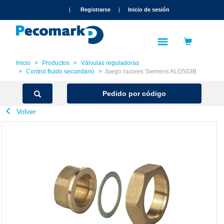
text.skipToContent
text.skipToNavigation
|
Registrarse
|
Inicio de sesión
Inicio
Productos
Válvulas reguladoras
Control fluido secundario
Juego racores Siemens ALG503B
Pedido por código
Volver