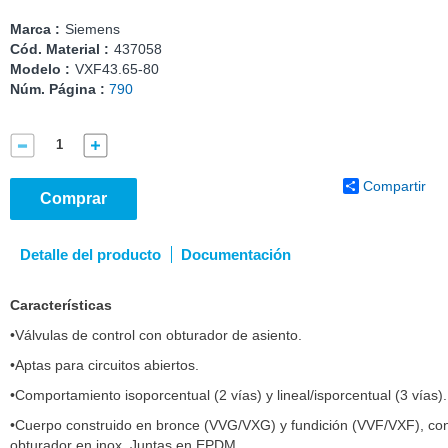
Marca :
Siemens
Cód. Material :
437058
Modelo :
VXF43.65-80
Núm. Página :
790
Compartir
Comprar
Detalle del producto
Documentación
Características
•Válvulas de control con obturador de asiento.
•Aptas para circuitos abiertos.
•Comportamiento isoporcentual (2 vías) y lineal/isporcentual (3 vías).
•Cuerpo construido en bronce (VVG/VXG) y fundición (VVF/VXF), co
obturador en inox. Juntas en EPDM.