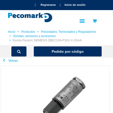
text.skipToContent
text.skipToNavigation
|
Registrarse
|
Inicio de sesión
Inicio
Productos
Presostatos, Termostatos y Reguladores
Sondas, sensores y accesorios
Sonda Presión SIEMENS QBE2104-P10U 4-20mA
Pedido por código
Volver