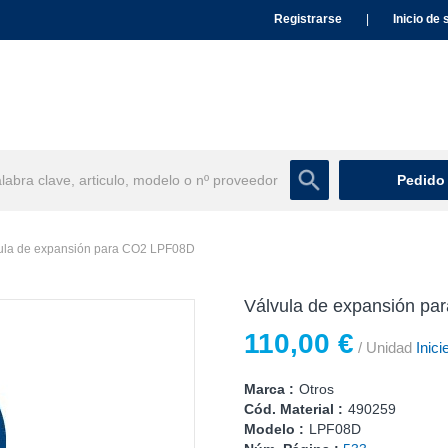
Registrarse
|
Inicio de 
Pedido
ula de expansión para CO2 LPF08D
Válvula de expansión p
110,00 €
/ Unidad
Inici
Marca :
Otros
Cód. Material :
490259
Modelo :
LPF08D