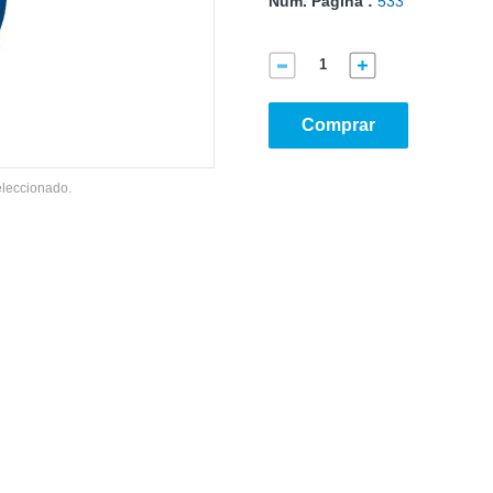
Núm. Página :
533
Comprar
eleccionado.