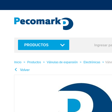
text.skipToContent
text.skipToNavigation
PRODUCTOS
Inicio
Productos
Válvulas de expansión
Electrónicas
Válv
Volver