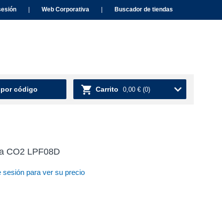
sesión
|
Web Corporativa
|
Buscador de tiendas
 por código
Carrito
0,00 €
(0)
ara CO2 LPF08D
e sesión para ver su precio