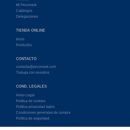
Mi Pecomark
Catálogos
Delegaciones
TIENDA ONLINE
Inicio
Productos
CONTACTO
contacta@pecomark.com
Trabaja con nosotros
COND. LEGALES
Aviso Legal
Política de cookies
Política privacidad datos
Condiciones generales de compra
Política de seguridad