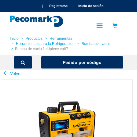
text.skipToContent
text.skipToNavigation
|
Registrarse
|
Inicio de sesión
Inicio
Productos
Herramientas
Herramientas para la Refrigeracion
Bombas de vacío
Bomba de vacio fieldpiece vp87
Pedido por código
Volver