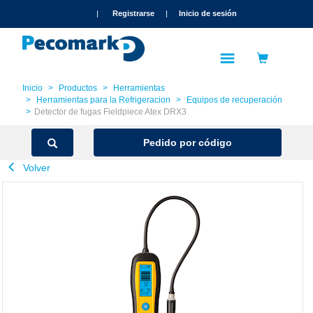
text.skipToContent
text.skipToNavigation
|
Registrarse
|
Inicio de sesión
Inicio
Productos
Herramientas
Herramientas para la Refrigeracion
Equipos de recuperación
Detector de fugas Fieldpiece Atex DRX3
Pedido por código
Volver