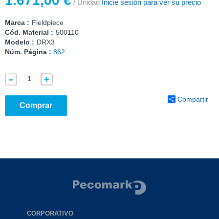
1.671,00 €
/ Unidad
Inicie sesión para ver su precio
Marca :
Fieldpiece
Cód. Material :
500110
Modelo :
DRX3
Núm. Página :
862
Compartir
Comprar
CORPORATIVO