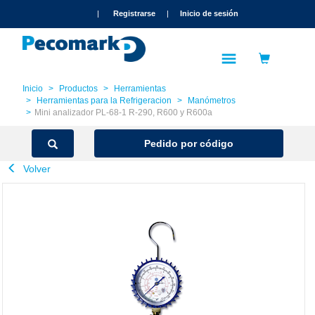
text.skipToContent
text.skipToNavigation
|
Registrarse
|
Inicio de sesión
Inicio
Productos
Herramientas
Herramientas para la Refrigeracion
Manómetros
Mini analizador PL-68-1 R-290, R600 y R600a
Pedido por código
Volver