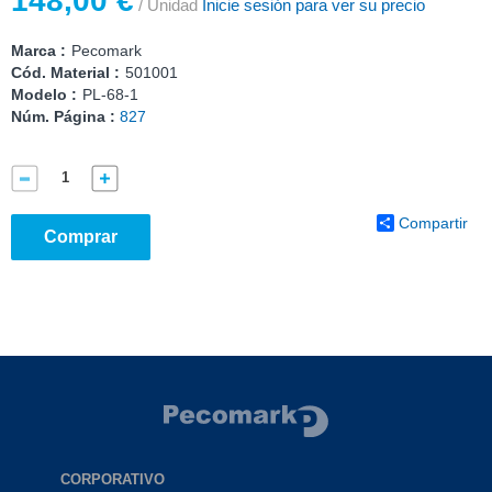
148,00 €
/ Unidad
Inicie sesión para ver su precio
Marca :
Pecomark
Cód. Material :
501001
Modelo :
PL-68-1
Núm. Página :
827
Compartir
Comprar
CORPORATIVO