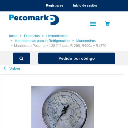
text.skipToContent
text.skipToNavigation
|
Registrarse
|
Inicio de sesión
Inicio
Productos
Herramientas
Herramientas para la Refrigeracion
Manómetros
Manómetro Pecomark 128-P/4 para R-290, R600a y R1270
Pedido por código
Volver