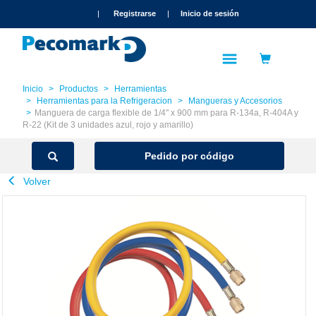
text.skipToContent
text.skipToNavigation
|
Registrarse
|
Inicio de sesión
Inicio
Productos
Herramientas
Herramientas para la Refrigeracion
Mangueras y Accesorios
Manguera de carga flexible de 1/4" x 900 mm para R-134a, R-404A y
R-22 (Kit de 3 unidades azul, rojo y amarillo)
Pedido por código
Volver