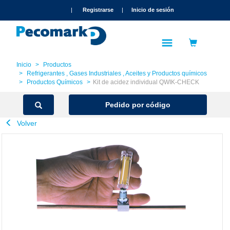
text.skipToContent
text.skipToNavigation
|
Registrarse
|
Inicio de sesión
Inicio
Productos
Refrigerantes , Gases Industriales , Aceites y Productos químicos
Productos Químicos
Kit de acidez individual QWIK-CHECK
Pedido por código
Volver