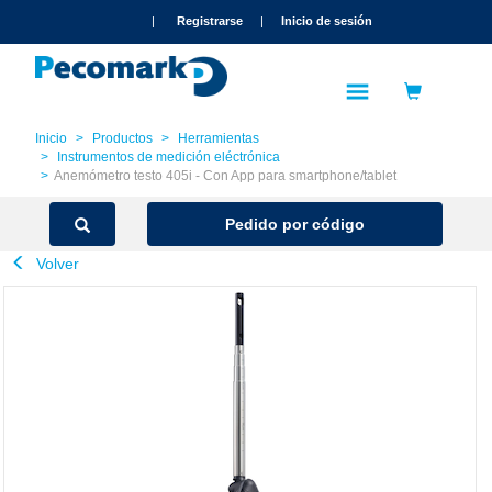
text.skipToContent
text.skipToNavigation
|
Registrarse
|
Inicio de sesión
Inicio
Productos
Herramientas
Instrumentos de medición eléctrónica
Anemómetro testo 405i - Con App para smartphone/tablet
Pedido por código
Volver