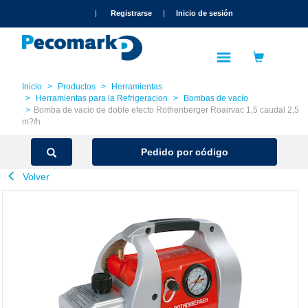
text.skipToContent
text.skipToNavigation
|
Registrarse
|
Inicio de sesión
Inicio
Productos
Herramientas
Herramientas para la Refrigeracion
Bombas de vacío
Bomba de vacio de doble efecto Rothenberger Roairvac 1,5 caudal 2,5
m?/h
Pedido por código
Volver