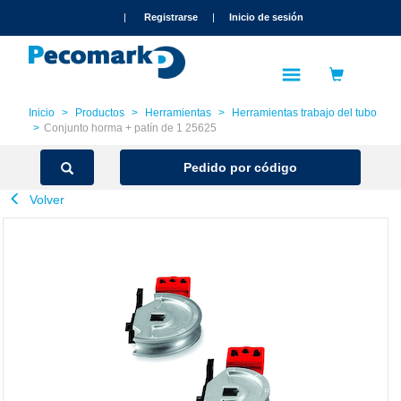
text.skipToContent
text.skipToNavigation
|
Registrarse
|
Inicio de sesión
Inicio
Productos
Herramientas
Herramientas trabajo del tubo
Conjunto horma + patín de 1 25625
Pedido por código
Volver