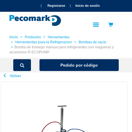
text.skipToContent
text.skipToNavigation
|
Registrarse
|
Inicio de sesión
Inicio
Productos
Herramientas
Herramientas para la Refrigeracion
Bombas de vacío
Bomba de trasiego manual para refrigerantes con magueras y
accesorios R-ECOPUMP
Pedido por código
Volver