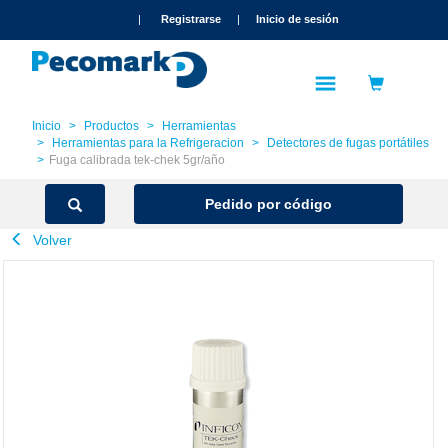
text.skipToContent
text.skipToNavigation
|
Registrarse
|
Inicio de sesión
Inicio
Productos
Herramientas
Herramientas para la Refrigeracion
Detectores de fugas portátiles
Fuga calibrada tek-chek 5gr/año
Pedido por código
Volver