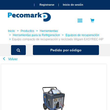
text.skipToContent
text.skipToNavigation
|
Registrarse
|
Inicio de sesión
Inicio
Productos
Herramientas
Herramientas para la Refrigeracion
Equipos de recuperación
Equipo compacto de recuperación y reciclado Wigam EASYREC-HP
Pedido por código
Volver