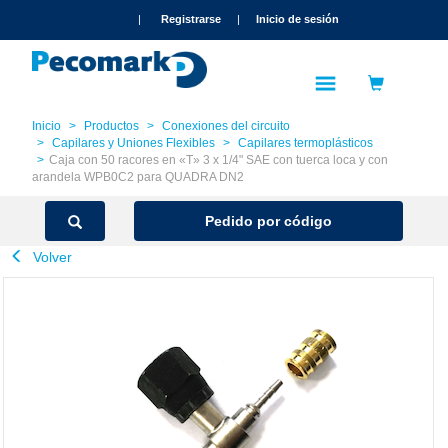
text.skipToContent
text.skipToNavigation
|
Registrarse
|
Inicio de sesión
Inicio
Productos
Conexiones del circuito
Capilares y Uniones Flexibles
Capilares termoplásticos
Caja con 50 racores en «T» 3 x 1/4" SAE con tuerca loca y con
arandela WPB0C2 para QUADRA DN2
Pedido por código
Volver