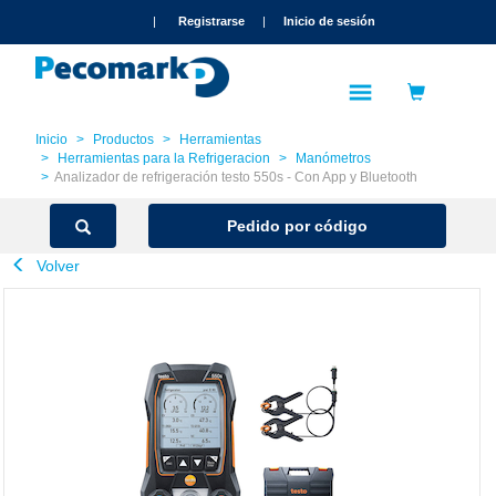
text.skipToContent
text.skipToNavigation
|
Registrarse
|
Inicio de sesión
Inicio
Productos
Herramientas
Herramientas para la Refrigeracion
Manómetros
Analizador de refrigeración testo 550s - Con App y Bluetooth
Pedido por código
Volver