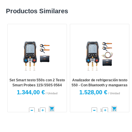
Productos Similares
Set Smart testo 550s con 2 Testo
Analizador de refrigeración testo
Smart Probes 115i 550S 0564
550 - Con Bluetooth y mangueras
5502
de llenado
1.344,00 €
1.528,00 €
/ Unidad
/ Unidad