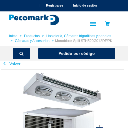
text.skipToContent
text.skipToNavigation
|
Registrarse
|
Inicio de sesión
Inicio
Productos
Hostelería, Cámaras frigoríficas y paneles
Cámaras y Accesorios
Monoblock Split STH520G012DF/PK
Pedido por código
Volver