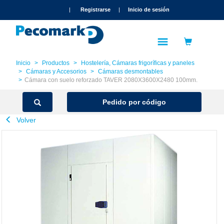
text.skipToContent
text.skipToNavigation
|
Registrarse
|
Inicio de sesión
Inicio
Productos
Hostelería, Cámaras frigoríficas y paneles
Cámaras y Accesorios
Cámaras desmontables
Cámara con suelo reforzado TAVER 2080X3600X2480 100mm.
Pedido por código
Volver