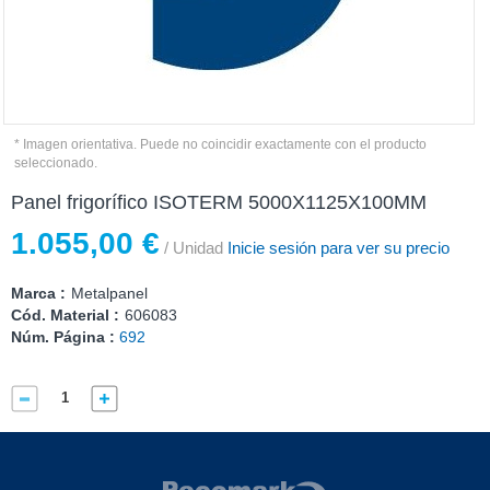
* Imagen orientativa. Puede no coincidir exactamente con el producto
seleccionado.
Panel frigorífico ISOTERM 5000X1125X100MM
1.055,00 €
/ Unidad
Inicie sesión para ver su precio
Marca :
Metalpanel
Cód. Material :
606083
Núm. Página :
692
Compartir
Comprar