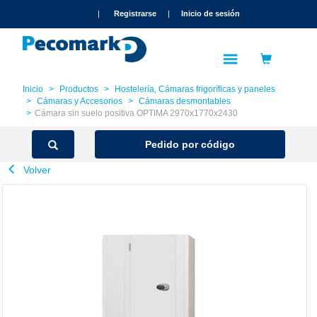
text.skipToContent
text.skipToNavigation
|
Registrarse
|
Inicio de sesión
Inicio
Productos
Hostelería, Cámaras frigoríficas y paneles
Cámaras y Accesorios
Cámaras desmontables
Cámara sin suelo positiva OPTIMA 2970x1770x2430
Pedido por código
Volver