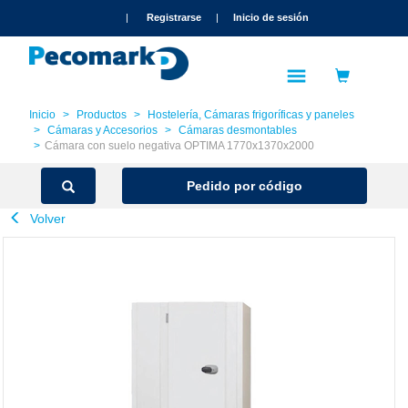
text.skipToContent
text.skipToNavigation
|
Registrarse
|
Inicio de sesión
Inicio
Productos
Hostelería, Cámaras frigoríficas y paneles
Cámaras y Accesorios
Cámaras desmontables
Cámara con suelo negativa OPTIMA 1770x1370x2000
Pedido por código
Volver