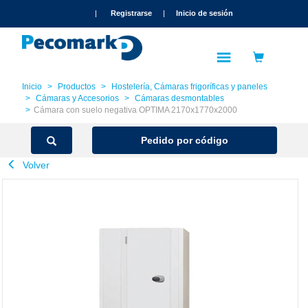
text.skipToContent
text.skipToNavigation
|
Registrarse
|
Inicio de sesión
Inicio
Productos
Hostelería, Cámaras frigoríficas y paneles
Cámaras y Accesorios
Cámaras desmontables
Cámara con suelo negativa OPTIMA 2170x1770x2000
Pedido por código
Volver