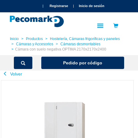
text.skipToContent
text.skipToNavigation
|
Registrarse
|
Inicio de sesión
Inicio
Productos
Hostelería, Cámaras frigoríficas y paneles
Cámaras y Accesorios
Cámaras desmontables
Cámara con suelo negativa OPTIMA 2170x2170x2400
Pedido por código
Volver