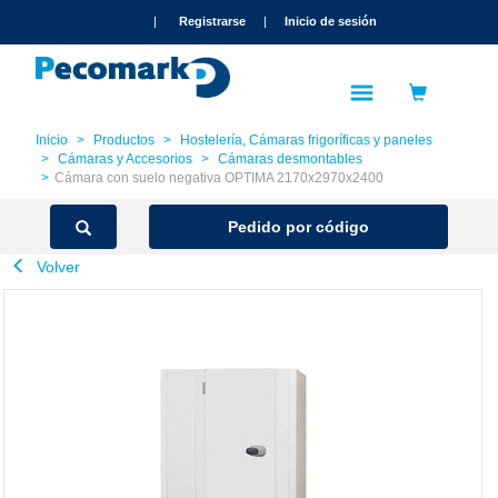
text.skipToContent
text.skipToNavigation
|
Registrarse
|
Inicio de sesión
Inicio
Productos
Hostelería, Cámaras frigoríficas y paneles
Cámaras y Accesorios
Cámaras desmontables
Cámara con suelo negativa OPTIMA 2170x2970x2400
Pedido por código
Volver