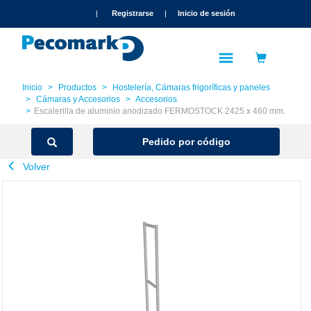
text.skipToContent
text.skipToNavigation
|
Registrarse
|
Inicio de sesión
Inicio
Productos
Hostelería, Cámaras frigoríficas y paneles
Cámaras y Accesorios
Accesorios
Escalerilla de aluminio anodizado FERMOSTOCK 2425 x 460 mm.
Pedido por código
Volver