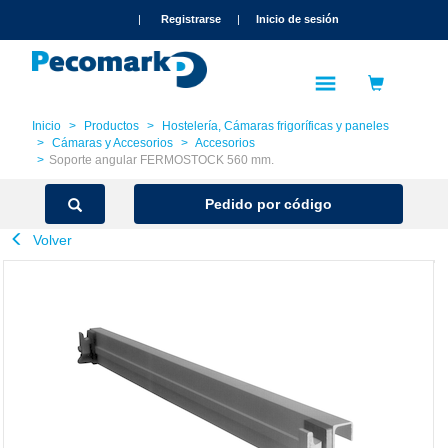
text.skipToContent
text.skipToNavigation
|
Registrarse
|
Inicio de sesión
Inicio
Productos
Hostelería, Cámaras frigoríficas y paneles
Cámaras y Accesorios
Accesorios
Soporte angular FERMOSTOCK 560 mm.
Pedido por código
Volver