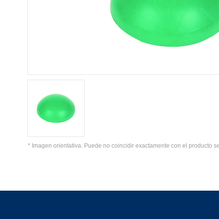
* Imagen orientativa. Puede no coincidir exactamente con el producto s