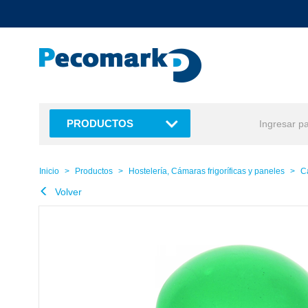
text.skipToContent
text.skipToNavigation
PRODUCTOS
Inicio
Productos
Hostelería, Cámaras frigoríficas y paneles
C
Volver