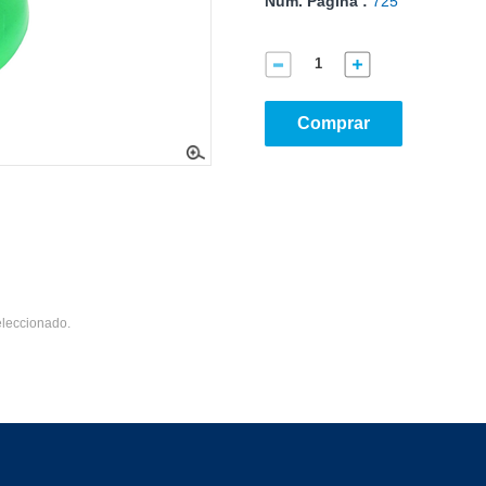
Núm. Página :
725
Comprar
eleccionado.