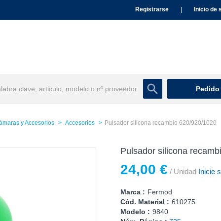
Registrarse
|
Inicio de 
Pedido
ámaras y Accesorios
Accesorios
Pulsador silicona recambio 620/920/1020
Pulsador silicona recamb
24,00 €
/ Unidad
Inicie 
Marca :
Fermod
Cód. Material :
610275
Modelo :
9840