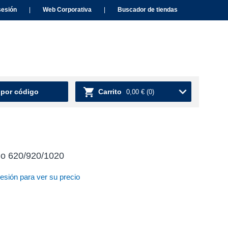
sesión
|
Web Corporativa
|
Buscador de tiendas
 por código
Carrito
0,00 €
(0)
io 620/920/1020
sesión para ver su precio