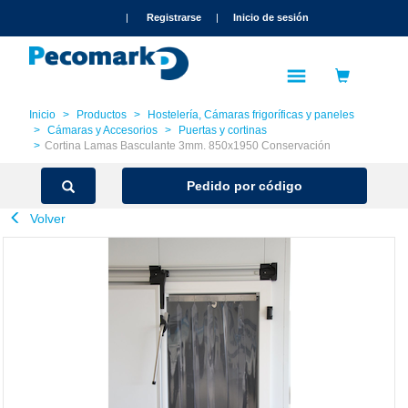
text.skipToContent
text.skipToNavigation
|
Registrarse
|
Inicio de sesión
Inicio
Productos
Hostelería, Cámaras frigoríficas y paneles
Cámaras y Accesorios
Puertas y cortinas
Cortina Lamas Basculante 3mm. 850x1950 Conservación
Pedido por código
Volver