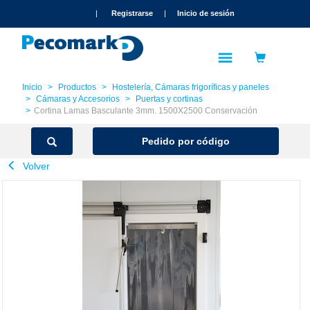
text.skipToContent
text.skipToNavigation
|
Registrarse
|
Inicio de sesión
Inicio
Productos
Hostelería, Cámaras frigoríficas y paneles
Cámaras y Accesorios
Puertas y cortinas
Cortina Lamas Basculante 3mm. 1500X2500 Conservación
Pedido por código
Volver