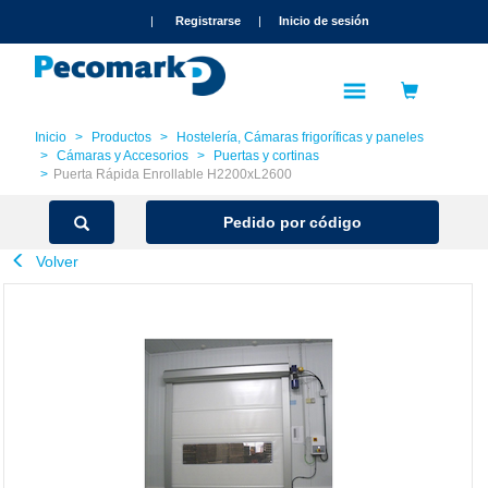
text.skipToContent
text.skipToNavigation
|
Registrarse
|
Inicio de sesión
Inicio
Productos
Hostelería, Cámaras frigoríficas y paneles
Cámaras y Accesorios
Puertas y cortinas
Puerta Rápida Enrollable H2200xL2600
Pedido por código
Volver